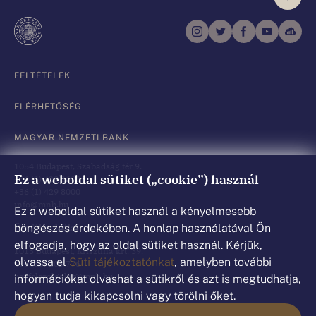
FELTÉTELEK
ELÉRHETŐSÉG
MAGYAR NEMZETI BANK
1054 Budapest, Szabadság tér 9.
Ez a weboldal sütiket („cookie”) használ
+36 (1) 428 2600
+36 (1) 429 8000
info@mnb.hu
Ez a weboldal sütiket használ a kényelmesebb
böngészés érdekében. A honlap használatával Ön
Ügyfélszolgálat
elfogadja, hogy az oldal sütiket használ. Kérjük,
1013 Budapest, Krisztina krt. 39.
olvassa el
Süti tájékoztatónkat
, amelyben további
+36 (80) 203 776
információkat olvashat a sütikről és azt is megtudhatja,
ugyfelszolgalat@mnb.hu
hogyan tudja kikapcsolni vagy törölni őket.